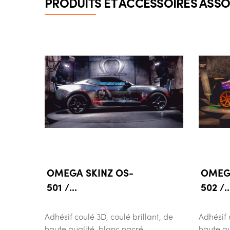
PRODUITS ET ACCESSOIRES ASSO
OMEGA SKINZ OS-
OMEGA
501 /...
502 /..
Adhésif coulé 3D, coulé brillant, de
Adhésif 
haute qualité, blanc nacré
haute qu