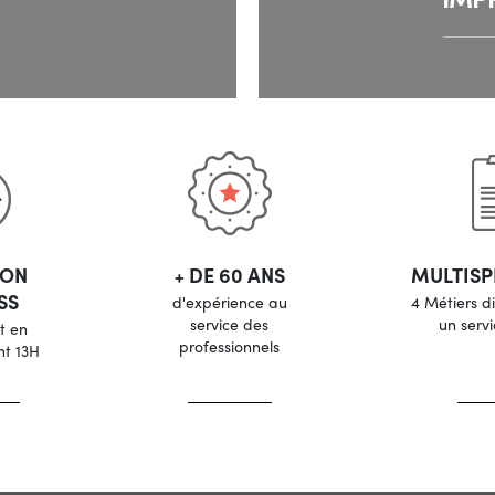
SON
+ DE 60 ANS
MULTISP
SS
d'expérience au
4 Métiers d
service des
un serv
t en
professionnels
nt 13H