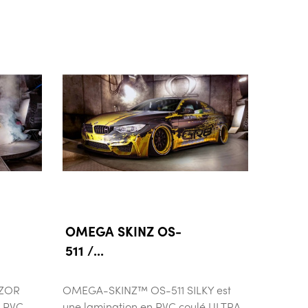
OMEGA SKINZ OS-
511 /...
AZOR
OMEGA-SKINZ™ OS-511 SILKY est
n PVC
une lamination en PVC coulé ULTRA