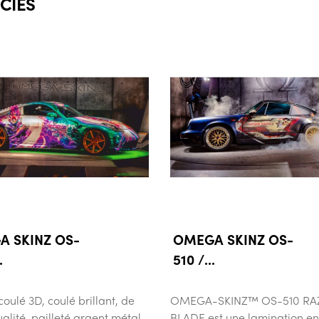
CIÉS
 SKINZ OS-
OMEGA SKINZ OS-
.
510 /...
coulé 3D, coulé brillant, de
OMEGA-SKINZ™ OS-510 R
alité ,pailleté argent métal.
BLADE est une lamination e