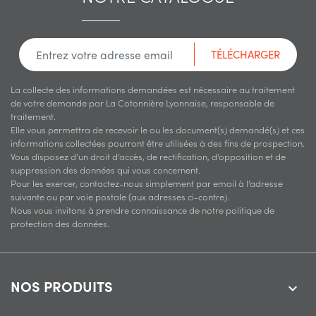
TÉLÉCHARGER
La collecte des informations demandées est nécessaire au traitement
de votre demande par La Cotonnière Lyonnaise, responsable de
traitement.
Elle vous permettra de recevoir le ou les document(s) demandé(s) et ces
informations collectées pourront être utilisées à des fins de prospection.
Vous disposez d’un droit d’accès, de rectification, d’opposition et de
suppression des données qui vous concernent.
Pour les exercer, contactez-nous simplement par email à l’adresse
suivante ou par voie postale (aux adresses ci-contre).
Nous vous invitons à prendre connaissance de notre politique de
protection des données.
NOS PRODUITS
