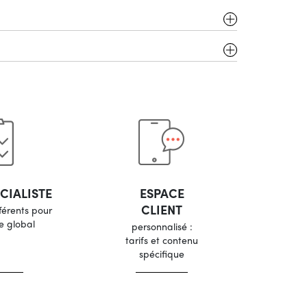
ach, CSTB etc ...
CIALISTE
ESPACE
CLIENT
férents pour
e global
personnalisé :
tarifs et contenu
spécifique