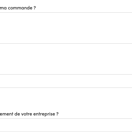
ec ma commande ?
contact@cotonniere.fr
sement de votre entreprise ?