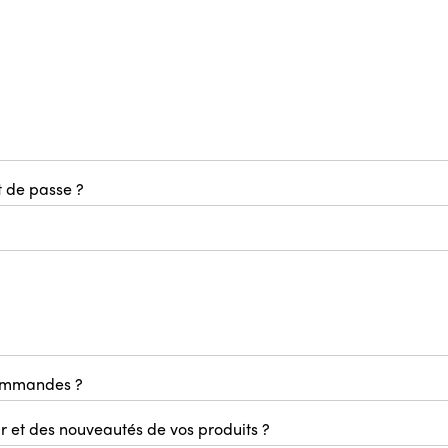
el (de l’événementiel, de la communication etc..), et être en 
t de passe ?
’onglet connexion, puis sur la mention ‘’
elle sera validée par nos services et vous recevrez alors vos 
commandes ?
r et des nouveautés de vos produits ?