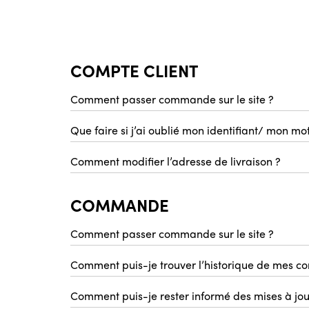
COMPTE CLIENT
Comment passer commande sur le site ?
Pour être client, vous devez être un professionn
Que faire si j’ai oublié mon identifiant/ mon mo
Vous pouvez créer votre compte en cliquant sur l
Pas de compte ? Créez-en un !
Comment modifier l’adresse de livraison ?
Une fois votre demande complétée et transmise, 
COMMANDE
Comment passer commande sur le site ?
Comment puis-je trouver l’historique de mes 
Comment puis-je rester informé des mises à jou