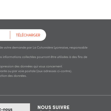
TÉLÉCHARGER
 de votre demande par La Cotonnière Lyonnaise, responsable
 informations collectées pourront être utilisées à des fins de
suppression des données qui vous concernent.
ante ou par voie postale (aux adresses ci-contre).
ection des données.
NOUS SUIVRE
z-nous