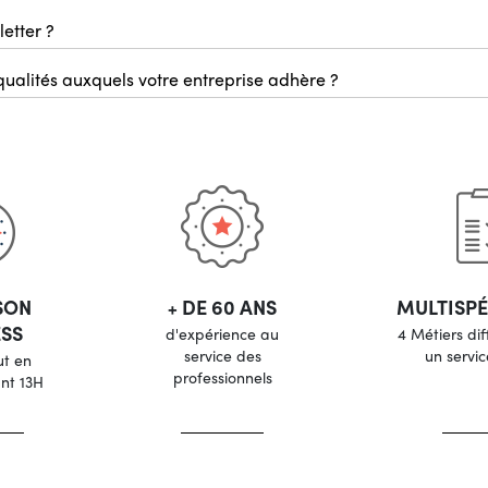
letter ?
 qualités auxquels votre entreprise adhère ?
GreenGuard, conformité Re
SON
+ DE 60 ANS
MULTISPÉ
SS
d'expérience au
4 Métiers dif
service des
un servic
ut en
professionnels
nt 13H