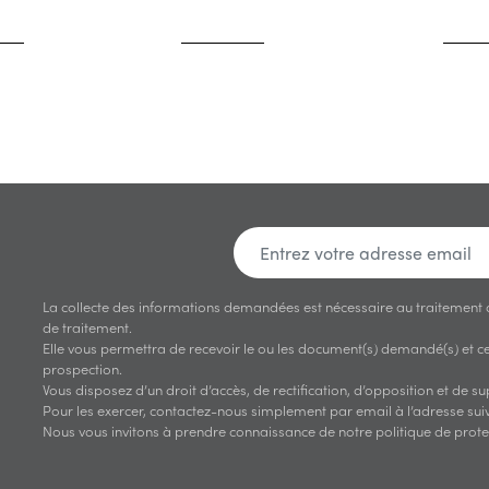
La collecte des informations demandées est nécessaire au traitement
de traitement.
Elle vous permettra de recevoir le ou les document(s) demandé(s) et ces
prospection.
Vous disposez d’un droit d’accès, de rectification, d’opposition et de 
Pour les exercer, contactez-nous simplement par email à l’adresse suiv
Nous vous invitons à prendre connaissance de notre politique de prot