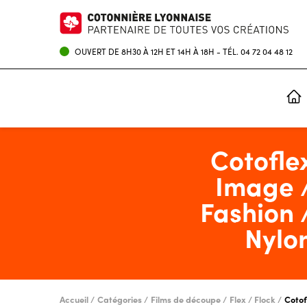
OUVERT DE 8H30 À 12H ET 14H À 18H - TÉL.
04 72 04 48 12
IMPRESSION NUMÉRIQUE
ENCRES POUR IMPRIMANTES ROLAND
Cotofle
Image 
Fashion 
Nylo
Accueil
Catégories
Films de découpe
Flex / Flock
Cotof