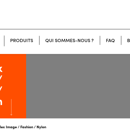
PRODUITS
QUI SOMMES-NOUS ?
FAQ
B
CONFECTION - SUBLIMATION
x
/
/
n
lex Image / Fashion / Nylon