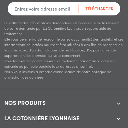
TÉLÉCHARGER
La collecte des informations demandées est nécessaire au traitement
de votre demande par La Cotonnière Lyonnaise, responsable de
traitement.
Elle vous permettra de recevoir le ou les document(s) demandé(s) et ces
informations collectées pourront être utilisées à des fins de prospection.
Vous disposez d’un droit d’accès, de rectification, d’opposition et de
suppression des données qui vous concernent.
Pour les exercer, contactez-nous simplement par email à l’adresse
suivante ou par voie postale (aux adresses ci-contre).
Nous vous invitons à prendre connaissance de notre politique de
protection des données.
NOS PRODUITS

LA COTONNIÈRE LYONNAISE
