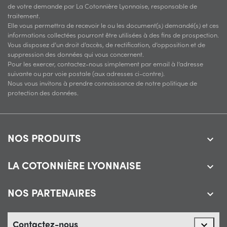
de votre demande par La Cotonnière Lyonnaise, responsable de
traitement.
Elle vous permettra de recevoir le ou les document(s) demandé(s) et ces
informations collectées pourront être utilisées à des fins de prospection.
Vous disposez d’un droit d’accès, de rectification, d’opposition et de
suppression des données qui vous concernent.
Pour les exercer, contactez-nous simplement par email à l’adresse
suivante ou par voie postale (aux adresses ci-contre).
Nous vous invitons à prendre connaissance de notre politique de
protection des données.
NOS PRODUITS

LA COTONNIÈRE LYONNAISE

NOS PARTENAIRES

Contactez-nous
