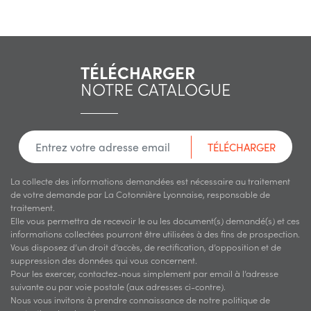
TÉLÉCHARGER
NOTRE CATALOGUE
TÉLÉCHARGER
La collecte des informations demandées est nécessaire au traitement
de votre demande par La Cotonnière Lyonnaise, responsable de
traitement.
Elle vous permettra de recevoir le ou les document(s) demandé(s) et ces
informations collectées pourront être utilisées à des fins de prospection.
Vous disposez d’un droit d’accès, de rectification, d’opposition et de
suppression des données qui vous concernent.
Pour les exercer, contactez-nous simplement par email à l’adresse
suivante ou par voie postale (aux adresses ci-contre).
Nous vous invitons à prendre connaissance de notre politique de