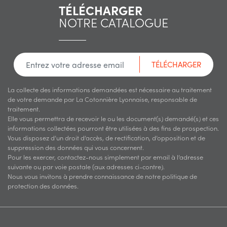
TÉLÉCHARGER
NOTRE CATALOGUE
TÉLÉCHARGER
La collecte des informations demandées est nécessaire au traitement
de votre demande par La Cotonnière Lyonnaise, responsable de
traitement.
Elle vous permettra de recevoir le ou les document(s) demandé(s) et ces
informations collectées pourront être utilisées à des fins de prospection.
Vous disposez d’un droit d’accès, de rectification, d’opposition et de
suppression des données qui vous concernent.
Pour les exercer, contactez-nous simplement par email à l’adresse
suivante ou par voie postale (aux adresses ci-contre).
Nous vous invitons à prendre connaissance de notre politique de
protection des données.