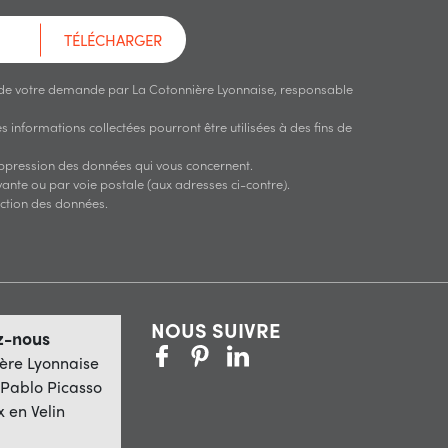
TÉLÉCHARGER
 de votre demande par La Cotonnière Lyonnaise, responsable
 informations collectées pourront être utilisées à des fins de
suppression des données qui vous concernent.
ante ou par voie postale (aux adresses ci-contre).
ection des données.
NOUS SUIVRE
z-nous
ère Lyonnaise
Pablo Picasso
x en Velin