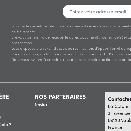
La collecte des informations demandées est nécessaire au traitement
de traitement.
Elle vous permettra de recevoir le ou les document(s) demandé(s) et ces
prospection.
Vous disposez d’un droit d’accès, de rectification, d’opposition et de 
Pour les exercer, contactez-nous simplement par email à l’adresse suiv
Nous vous invitons à prendre connaissance de notre politique de prot
ÈRE
NOS PARTENAIRES
Contacte
Novius
La Cotonni
34 avenue 
?
69120 Vaul
Coto ?
France