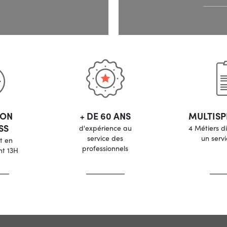
SON
+ DE 60 ANS
MULTISP
SS
d'expérience au
4 Métiers d
service des
un serv
t en
professionnels
nt 13H