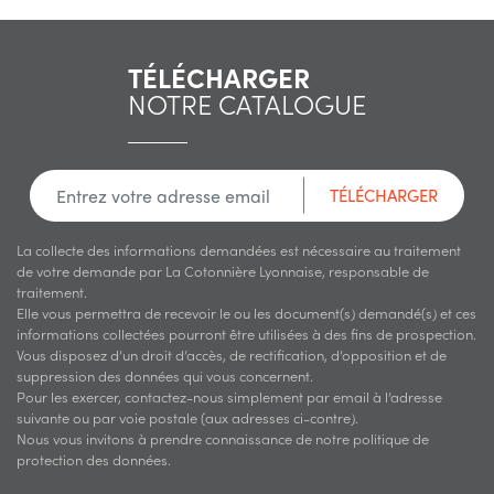
TÉLÉCHARGER
NOTRE CATALOGUE
TÉLÉCHARGER
La collecte des informations demandées est nécessaire au traitement
de votre demande par La Cotonnière Lyonnaise, responsable de
traitement.
Elle vous permettra de recevoir le ou les document(s) demandé(s) et ces
informations collectées pourront être utilisées à des fins de prospection.
Vous disposez d’un droit d’accès, de rectification, d’opposition et de
suppression des données qui vous concernent.
Pour les exercer, contactez-nous simplement par email à l’adresse
suivante ou par voie postale (aux adresses ci-contre).
Nous vous invitons à prendre connaissance de notre politique de
protection des données.