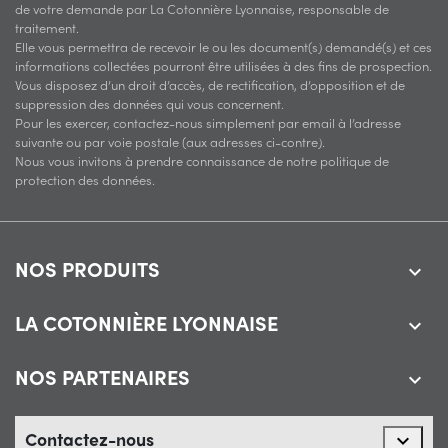
de votre demande par La Cotonnière Lyonnaise, responsable de
traitement.
Elle vous permettra de recevoir le ou les document(s) demandé(s) et ces
informations collectées pourront être utilisées à des fins de prospection.
Vous disposez d’un droit d’accès, de rectification, d’opposition et de
suppression des données qui vous concernent.
Pour les exercer, contactez-nous simplement par email à l’adresse
suivante ou par voie postale (aux adresses ci-contre).
Nous vous invitons à prendre connaissance de notre politique de
protection des données.
NOS PRODUITS

LA COTONNIÈRE LYONNAISE

NOS PARTENAIRES

Contactez-nous
