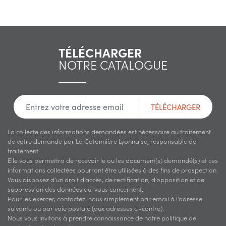
TÉLÉCHARGER
NOTRE CATALOGUE
TÉLÉCHARGER
La collecte des informations demandées est nécessaire au traitement
de votre demande par La Cotonnière Lyonnaise, responsable de
traitement.
Elle vous permettra de recevoir le ou les document(s) demandé(s) et ces
informations collectées pourront être utilisées à des fins de prospection.
Vous disposez d’un droit d’accès, de rectification, d’opposition et de
suppression des données qui vous concernent.
Pour les exercer, contactez-nous simplement par email à l’adresse
suivante ou par voie postale (aux adresses ci-contre).
Nous vous invitons à prendre connaissance de notre politique de